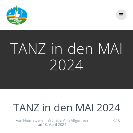
Zum
Inhalt
springen
TANZ in den MAI
2024
TANZ in den MAI 2024
von
Heimatverein Brunst e.V.
in
Allgemein
0
an 10. April 2024