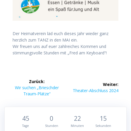
Der Heimatverein läd euch dieses Jahr wieder ganz
herzlich zum TANZ in den MAI ein.
Wir freuen uns auf euer zahlreiches Kommen und
stimmungsvolle Stunden mit „Fred am Keyboard“!
Beitragsnavigation
Zurück:
Weiter:
Vorheriger
Wir suchen „Brieschder
Nächster
Theater-Abschluss 2024
Beitrag:
Traum-Plätze“
Beitrag:
45
0
22
14
Tage
Stunden
Minuten
Sekunden