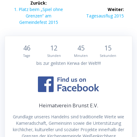
Zurück:
Vorheriger
1. Platz beim „Spiel ohne
Weiter:
Beitrag:
Nächster
Grenzen“ am
Tagesausflug 2015
Beitrag:
Gemeindefest 2015
46
12
45
15
Tage
Stunden
Minuten
Sekunden
bis zur geilsten Kerwa der Welt!!!!
Heimatverein Brunst E.V.
Grundlage unseres Handelns sind traditionelle Werte wie
Kameradschaft, Gemeinsinn sowie die Unterstützung
kirchlicher, kultureller und sozialer Projekte innerhalb der
Grenzen der Kirchengemeinde Weißenkirchberg