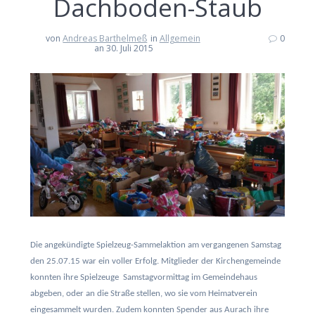
Dachboden-Staub
von
Andreas Barthelmeß
in
Allgemein
0
an 30. Juli 2015
Die angekündigte Spielzeug-Sammelaktion am vergangenen Samstag
den 25.07.15 war ein voller Erfolg. Mitglieder der Kirchengemeinde
konnten ihre Spielzeuge Samstagvormittag im Gemeindehaus
abgeben, oder an die Straße stellen, wo sie vom Heimatverein
eingesammelt wurden. Zudem konnten Spender aus Aurach ihre