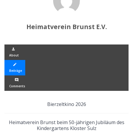
Heimatverein Brunst E.V.
person
About
create
Beiträge
comment
Comments
Bierzeltkino 2026
Heimatverein Brunst beim 50-jährigen Jubiläum des
Kindergartens Kloster Sulz