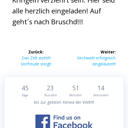
alle herzlich eingeladen! Auf
geht´s nach Bruschd!!!
Beitragsnavigation
Zurück:
Weiter:
Vorheriger
Nächster
Das Zelt steht!!!
Kirchweih erfolgreich
Beitrag:
Beitrag:
Vorfreude steigt!
eingeläutet!!!
45
23
51
14
Tage
Stunden
Minuten
Sekunden
bis zur geilsten Kerwa der Welt!!!!