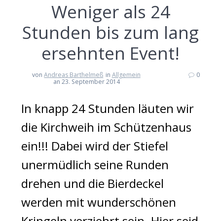
Weniger als 24
Stunden bis zum lang
ersehnten Event!
von
Andreas Barthelmeß
in
Allgemein
0
an 23. September 2014
In knapp 24 Stunden läuten wir
die Kirchweih im Schützenhaus
ein!!! Dabei wird der Stiefel
unermüdlich seine Runden
drehen und die Bierdeckel
werden mit wunderschönen
Kringeln verziehrt sein. Hier seid