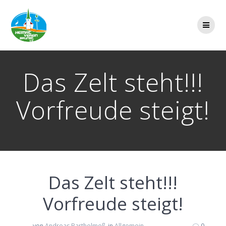
Zum
Inhalt
springen
Das Zelt steht!!!
Vorfreude steigt!
Das Zelt steht!!!
Vorfreude steigt!
von
Andreas Barthelmeß
in
Allgemein
0