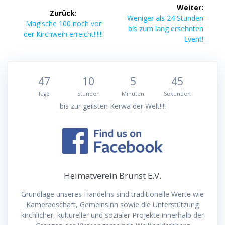
Beitragsnavigation
Weiter:
Zurück:
Nächster
Weniger als 24 Stunden
Vorheriger
Magische 100 noch vor
Beitrag:
bis zum lang ersehnten
Beitrag:
der Kirchweih erreicht!!!!!!
Event!
47
10
5
45
Tage
Stunden
Minuten
Sekunden
bis zur geilsten Kerwa der Welt!!!!
Heimatverein Brunst E.V.
Grundlage unseres Handelns sind traditionelle Werte wie
Kameradschaft, Gemeinsinn sowie die Unterstützung
kirchlicher, kultureller und sozialer Projekte innerhalb der