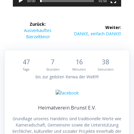
00:00
01:50
Beitragsnavigation
Zurück:
Weiter:
Vorheriger
Ausverkauftes
Nächster
DANKE, einfach DANKE!
Beitrag:
Bierzeltkino!
Beitrag:
47
7
16
38
Tage
Stunden
Minuten
Sekunden
bis zur geilsten Kerwa der Welt!!!!
Heimatverein Brunst E.V.
Grundlage unseres Handelns sind traditionelle Werte wie
Kameradschaft, Gemeinsinn sowie die Unterstützung
kirchlicher, kultureller und sozialer Projekte innerhalb der