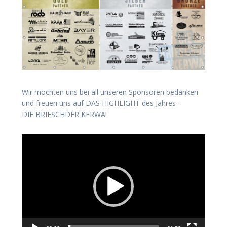
Wir möchten uns bei all unseren Sponsoren bedanken
und freuen uns auf DAS HIGHLIGHT des Jahres –
DIE BRIESCHDER KERWA!
Video-
Player