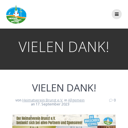
Zum
Inhalt
springen
VIELEN DANK!
VIELEN DANK!
von
Heimatverein Brunst e.V.
in
Allgemein
0
an 17. September 2023