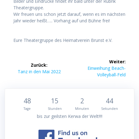
Bilder und Eindrücke findet ihr bald unter der Rubrik
Theatergruppe.
Wir freuen uns schon jetzt darauf, wenn es im nächsten
Jahr wieder heißt….. Vorhang auf und Bühne frei!
Eure Theatergruppe des Heimatverein Brunst e.V.
Beitragsnavigation
Weiter:
Zurück:
Nächster
Einweihung Beach-
Vorheriger
Tanz in den Mai 2022
Beitrag:
Volleyball-Feld
Beitrag:
48
15
2
44
Tage
Stunden
Minuten
Sekunden
bis zur geilsten Kerwa der Welt!!!!