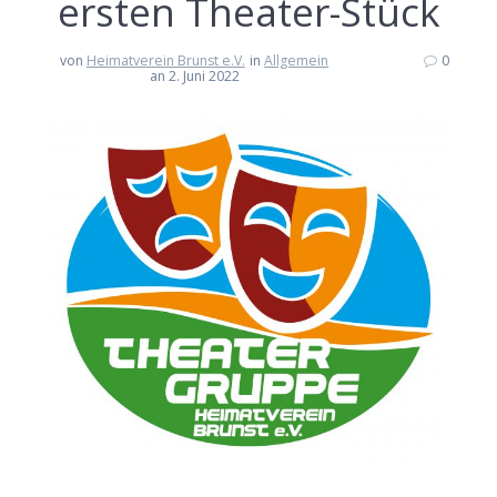
ersten Theater-Stück
von
Heimatverein Brunst e.V.
in
Allgemein
0
an 2. Juni 2022