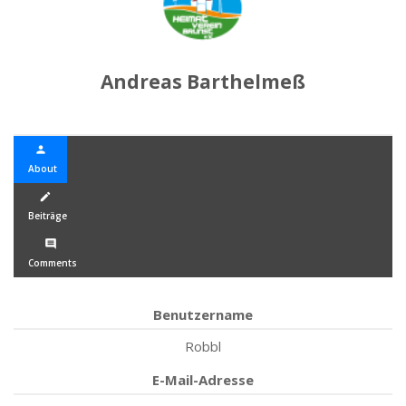
Andreas Barthelmeß
person
About
create
Beiträge
comment
Comments
Benutzername
Robbl
E-Mail-Adresse