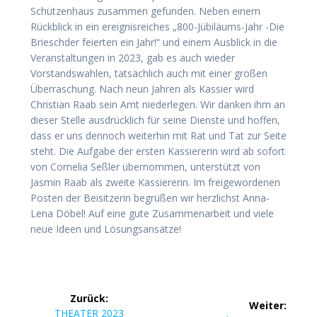
Schützenhaus zusammen gefunden. Neben einem
Rückblick in ein ereignisreiches „800-Jübiläums-Jahr -Die
Brieschder feierten ein Jahr!“ und einem Ausblick in die
Veranstaltungen in 2023, gab es auch wieder
Vorstandswahlen, tatsächlich auch mit einer großen
Überraschung. Nach neun Jahren als Kassier wird
Christian Raab sein Amt niederlegen. Wir danken ihm an
dieser Stelle ausdrücklich für seine Dienste und hoffen,
dass er uns dennoch weiterhin mit Rat und Tat zur Seite
steht. Die Aufgabe der ersten Kassiererin wird ab sofort
von Cornelia Seßler übernommen, unterstützt von
Jasmin Raab als zweite Kassiererin. Im freigewordenen
Posten der Beisitzerin begrüßen wir herzlichst Anna-
Lena Döbel! Auf eine gute Zusammenarbeit und viele
neue Ideen und Lösungsansätze!
Beitragsnavigation
Zurück:
Weiter:
Vorheriger
THEATER 2023