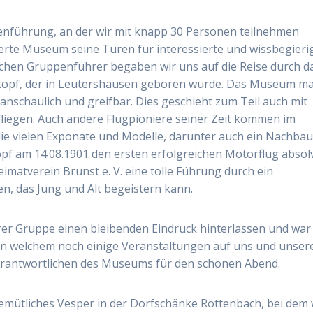
ppenführung, an der wir mit knapp 30 Personen teilnehmen
ierte Museum seine Türen für interessierte und wissbegieri
chen Gruppenführer begaben wir uns auf die Reise durch d
skopf, der in Leutershausen geboren wurde. Das Museum m
nschaulich und greifbar. Dies geschieht zum Teil auch mit
liegen. Auch andere Flugpioniere seiner Zeit kommen im
ie vielen Exponate und Modelle, darunter auch ein Nachbau
pf am 14.08.1901 den ersten erfolgreichen Motorflug absolv
atverein Brunst e. V. eine tolle Führung durch ein
, das Jung und Alt begeistern kann.
er Gruppe einen bleibenden Eindruck hinterlassen und war
 in welchem noch einige Veranstaltungen auf uns und unser
Verantwortlichen des Museums für den schönen Abend.
mütliches Vesper in der Dorfschänke Röttenbach, bei dem 