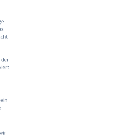
ge
as
acht
 der
iert
 ein
e
wir