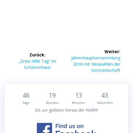
Beitragsnavigation
Weiter:
Zurück:
Nächster
Jahreshauptversammlung
Vorheriger
„Erste Hilfe Tag“ im
Beitrag:
2018 mit Neuwahlen der
Beitrag:
Schützenhaus
Vorstandschaft
46
19
13
43
Tage
Stunden
Minuten
Sekunden
bis zur geilsten Kerwa der Welt!!!!