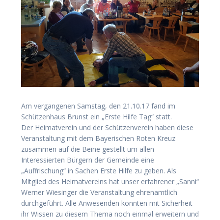
Am vergangenen Samstag, den 21.10.17 fand im
Schützenhaus Brunst ein „Erste Hilfe Tag“ statt.
Der Heimatverein und der Schützenverein haben diese
Veranstaltung mit dem Bayerischen Roten Kreuz
zusammen auf die Beine gestellt um allen
Interessierten Bürgern der Gemeinde eine
„Auffrischung“ in Sachen Erste Hilfe zu geben. Als
Mitglied des Heimatvereins hat unser erfahrener „Sanni“
Werner Wiesinger die Veranstaltung ehrenamtlich
durchgeführt. Alle Anwesenden konnten mit Sicherheit
ihr Wissen zu diesem Thema noch einmal erweitern und