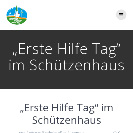
Zum
Inhalt
springen
„Erste Hilfe Tag“
im Schützenhaus
„Erste Hilfe Tag“ im
Schützenhaus
von
Andreas Barthelmeß
in
Allgemein
0