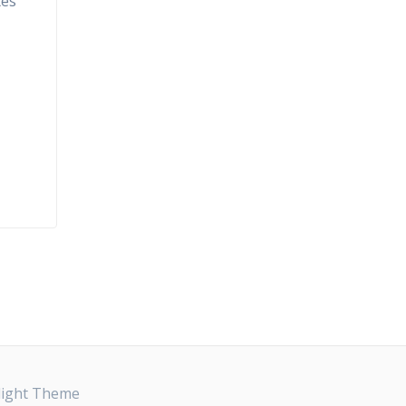
tes
light Theme