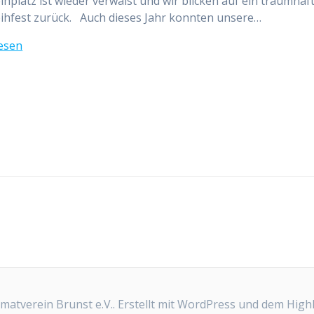
ihplatz ist wieder verwaist und wir blicken auf ein traumhaf
ihfest zurück. Auch dieses Jahr konnten unsere…
esen
atverein Brunst e.V.. Erstellt mit WordPress und dem
High