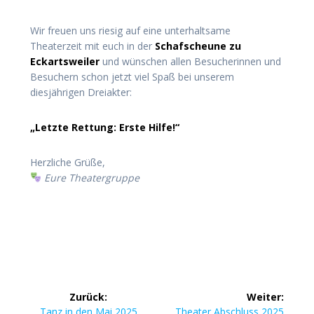
Wir freuen uns riesig auf eine unterhaltsame
Theaterzeit mit euch in der
Schafscheune zu
Eckartsweiler
und wünschen allen Besucherinnen und
Besuchern schon jetzt viel Spaß bei unserem
diesjährigen Dreiakter:
„Letzte Rettung: Erste Hilfe!“
Herzliche Grüße,
Eure Theatergruppe
Beitragsnavigation
Zurück:
Weiter:
Vorheriger
Nächster
Tanz in den Mai 2025
Theater Abschluss 2025