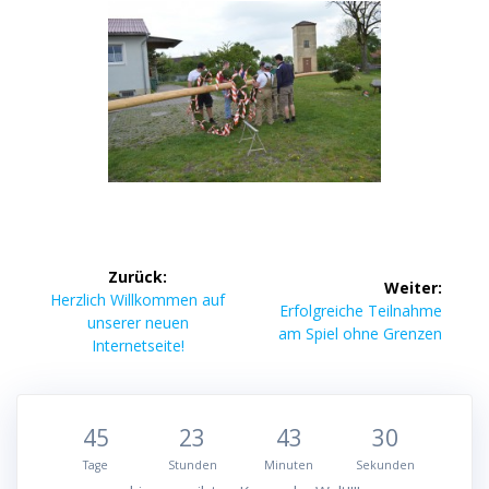
Beitragsnavigation
Zurück:
Weiter:
Vorheriger
Herzlich Willkommen auf
Nächster
Erfolgreiche Teilnahme
Beitrag:
unserer neuen
Beitrag:
am Spiel ohne Grenzen
Internetseite!
45
23
43
29
Tage
Stunden
Minuten
Sekunden