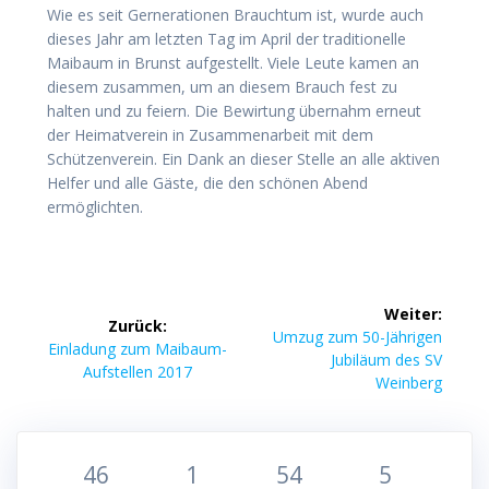
Wie es seit Gernerationen Brauchtum ist, wurde auch
dieses Jahr am letzten Tag im April der traditionelle
Maibaum in Brunst aufgestellt. Viele Leute kamen an
diesem zusammen, um an diesem Brauch fest zu
halten und zu feiern. Die Bewirtung übernahm erneut
der Heimatverein in Zusammenarbeit mit dem
Schützenverein. Ein Dank an dieser Stelle an alle aktiven
Helfer und alle Gäste, die den schönen Abend
ermöglichten.
Beitragsnavigation
Weiter:
Zurück:
Nächster
Umzug zum 50-Jährigen
Vorheriger
Einladung zum Maibaum-
Beitrag:
Jubiläum des SV
Beitrag:
Aufstellen 2017
Weinberg
46
1
54
5