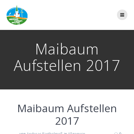
Zum
Inhalt
springen
Maibaum
Aufstellen 2017
Maibaum Aufstellen
2017
von
Andreas Barthelmeß
in
Allgemein
0