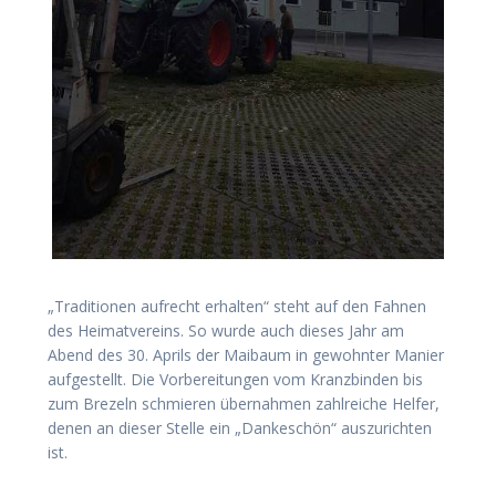
„Traditionen aufrecht erhalten“ steht auf den Fahnen
des Heimatvereins. So wurde auch dieses Jahr am
Abend des 30. Aprils der Maibaum in gewohnter Manier
aufgestellt. Die Vorbereitungen vom Kranzbinden bis
zum Brezeln schmieren übernahmen zahlreiche Helfer,
denen an dieser Stelle ein „Dankeschön“ auszurichten
ist.