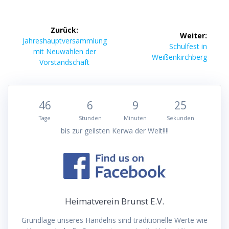
Beitragsnavigation
Zurück:
Weiter:
Vorheriger
Jahreshauptversammlung
Nächster
Schulfest in
Beitrag:
mit Neuwahlen der
Beitrag:
Weißenkirchberg
Vorstandschaft
46
6
9
25
Tage
Stunden
Minuten
Sekunden
bis zur geilsten Kerwa der Welt!!!!
Heimatverein Brunst E.V.
Grundlage unseres Handelns sind traditionelle Werte wie