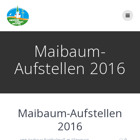
Zum
Inhalt
springen
Maibaum-
Aufstellen 2016
Maibaum-Aufstellen
2016
von
Andreas Barthelmeß
in
Allgemein
0