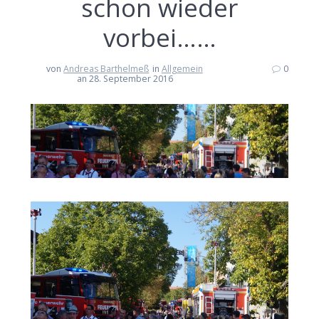
schon wieder
vorbei……
von
Andreas Barthelmeß
in
Allgemein
0
an 28. September 2016