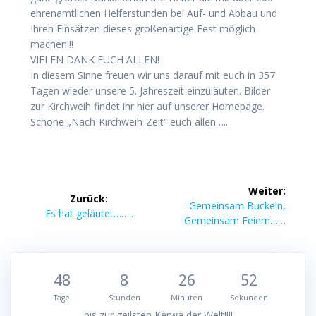
ehrenamtlichen Helferstunden bei Auf- und Abbau und
Ihren Einsätzen dieses großenartige Fest möglich
machen!!!
VIELEN DANK EUCH ALLEN!
In diesem Sinne freuen wir uns darauf mit euch in 357
Tagen wieder unsere 5. Jahreszeit einzuläuten. Bilder
zur Kirchweih findet ihr hier auf unserer Homepage.
Schöne „Nach-Kirchweih-Zeit“ euch allen…..
Beitragsnavigation
Weiter:
Zurück:
Nächster
Gemeinsam Buckeln,
Vorheriger
Es hat geläutet……..
Beitrag:
Gemeinsam Feiern……
Beitrag:
48
8
26
52
Tage
Stunden
Minuten
Sekunden
bis zur geilsten Kerwa der Welt!!!!