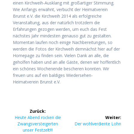
einen Kirchweih-Ausklang mit großartiger Stimmung.
Wie Anfangs erwähnt, verbucht der Heimatverein
Brunst e.V. die Kirchweih 2014 als erfolgreiche
Veranstaltung, aus der natürlich trotzdem die
Erfahrungen gezogen werden, um euch das Fest
nächstes Jahr mindesten genauso gut zu gestalten.
Momentan laufen noch einige Nachbereitungen, so
werden die Fotos der Kirchweih demnächst hier auf der
Homepage zu finden sein. Vielen Dank an alle, die
geholfen haben und an alle Gäste, denen wir hoffentlich
ein schönes Wochenende bescheren konnten. Wir
freuen uns auf ein baldiges Wiedersehen-
Heimatverein Brunst e.V.
Beitragsnavigation
Zurück:
Vorheriger
Heute Abend rocken die
Weiter:
Beitrag:
Nächster
Zwangsversteigerten
Der wohlverdiente Lohn
Beitrag:
unser Festzelt!!!