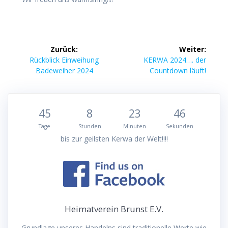
Beitragsnavigation
Zurück:
Weiter:
Vorheriger
Nächster
Rückblick Einweihung
KERWA 2024…. der
Beitrag:
Beitrag:
Badeweiher 2024
Countdown läuft!
45
8
23
46
Tage
Stunden
Minuten
Sekunden
bis zur geilsten Kerwa der Welt!!!!
Heimatverein Brunst E.V.
Grundlage unseres Handelns sind traditionelle Werte wie