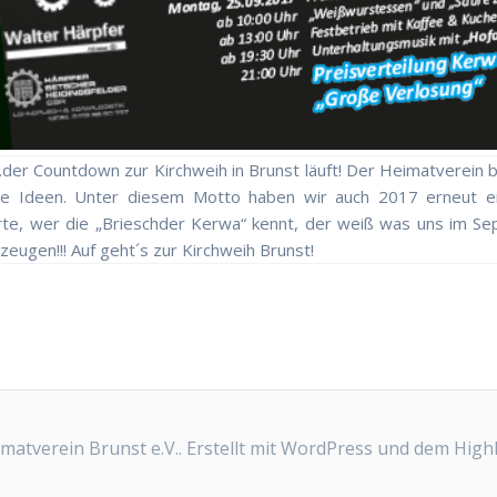
.der Countdown zur Kirchweih in Brunst läuft! Der Heimatverein b
neue Ideen. Unter diesem Motto haben wir auch 2017 erneut e
e, wer die „Brieschder Kerwa“ kennt, der weiß was uns im S
zeugen!!! Auf geht´s zur Kirchweih Brunst!
atverein Brunst e.V.. Erstellt mit WordPress und dem
High