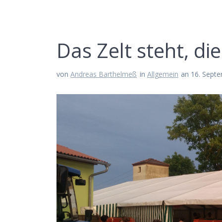
Das Zelt steht, di
von
Andreas Barthelmeß
in
Allgemein
an 16. Sept