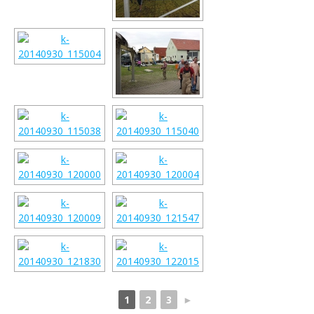
1
2
3
►