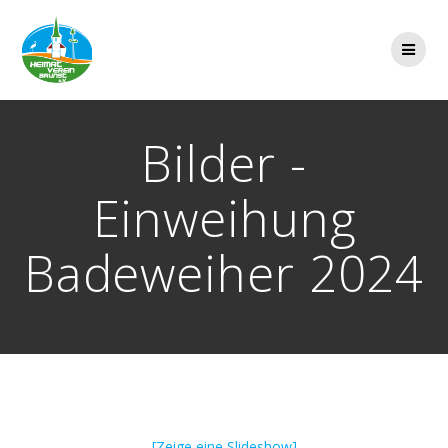
Zum
Inhalt
springen
Bilder -
Einweihung
Badeweiher 2024
[Zeige eine Slideshow]