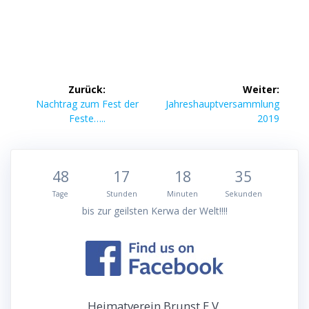
Beitragsnavigation
Zurück:
Weiter:
Vorheriger
Nächster
Nachtrag zum Fest der
Jahreshauptversammlung
Beitrag:
Beitrag:
Feste…..
2019
48
17
18
34
Tage
Stunden
Minuten
Sekunden
bis zur geilsten Kerwa der Welt!!!!
Heimatverein Brunst E.V.