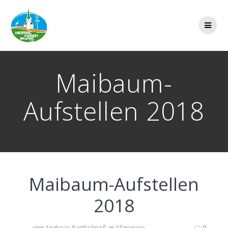
Zum
Inhalt
springen
Maibaum-
Aufstellen 2018
Maibaum-Aufstellen
2018
von
Andreas Barthelmeß
in
Allgemein
0