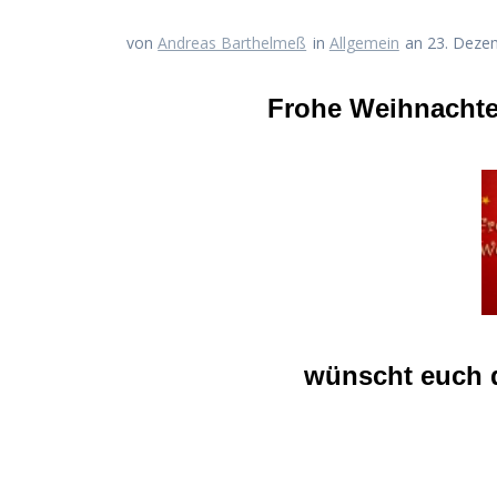
von
Andreas Barthelmeß
in
Allgemein
an 23. Deze
Frohe Weihnachte
wünscht euch d
Beitragsnavigation