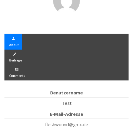
person
About
create
Beiträge
comment
Comments
Benutzername
Test
E-Mail-Adresse
fleshwound@gmx.de