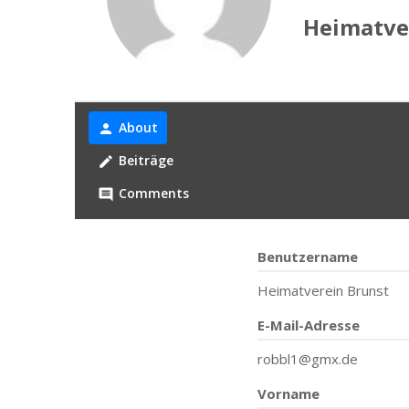
Heimatver
About
person
Beiträge
create
Comments
comment
Benutzername
Heimatverein Brunst
E-Mail-Adresse
robbl1@gmx.de
Vorname